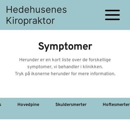
Gå
Hedehusenes
til
Kiropraktor
indholdet
Main
Menu
Symptomer
Herunder er en kort liste over de forskellige
symptomer, vi behandler i klinikken.
Tryk på ikonerne herunder for mere information.
s
Hovedpine
Skuldersmerter
Hoftesmerter